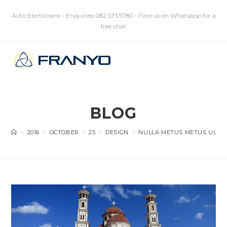
Skip
Auto Electricians - Enquiries: 082 573 5780 - Find us on Whatsapp for a
to
free chat
content
MENU
BLOG
>
2016
>
OCTOBER
>
25
>
DESIGN
>
NULLA METUS METUS ULLA