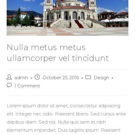
Nulla metus metus
ullamcorper vel tincidunt
Post
Post
Post
admin
October 25, 2016
Design
author:
published:
category:
Post
1 Comment
comments:
Lorem ipsum dolor sit amet, consectetur adipiscing
elit. Integer nec odio. Praesent libero. Sed cursus ante
dapibus diam. Sed nisi. Nulla quis sem at nibh
elementum imperdiet. Duis sagittis ipsum. Praesent