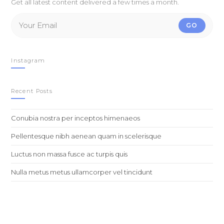
Get all latest content delivered a few times a month.
GO
Instagram
Recent Posts
Conubia nostra per inceptos himenaeos
Pellentesque nibh aenean quam in scelerisque
Luctus non massa fusce ac turpis quis
Nulla metus metus ullamcorper vel tincidunt