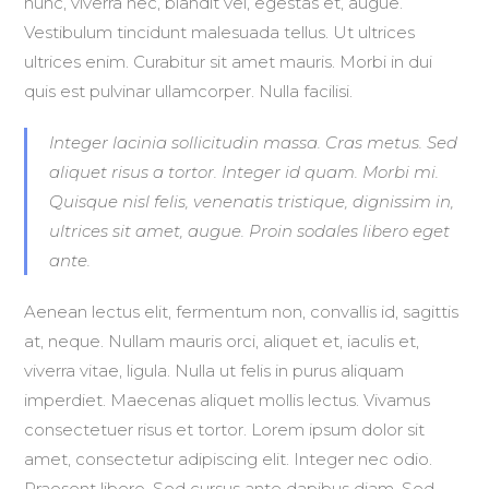
nunc, viverra nec, blandit vel, egestas et, augue.
Vestibulum tincidunt malesuada tellus. Ut ultrices
ultrices enim. Curabitur sit amet mauris. Morbi in dui
quis est pulvinar ullamcorper. Nulla facilisi.
Integer lacinia sollicitudin massa. Cras metus. Sed
aliquet risus a tortor. Integer id quam. Morbi mi.
Quisque nisl felis, venenatis tristique, dignissim in,
ultrices sit amet, augue. Proin sodales libero eget
ante.
Aenean lectus elit, fermentum non, convallis id, sagittis
at, neque. Nullam mauris orci, aliquet et, iaculis et,
viverra vitae, ligula. Nulla ut felis in purus aliquam
imperdiet. Maecenas aliquet mollis lectus. Vivamus
consectetuer risus et tortor. Lorem ipsum dolor sit
amet, consectetur adipiscing elit. Integer nec odio.
Praesent libero. Sed cursus ante dapibus diam. Sed