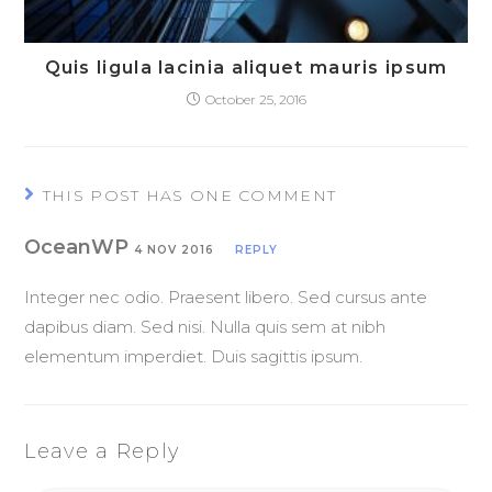
Quis ligula lacinia aliquet mauris ipsum
October 25, 2016
THIS POST HAS ONE COMMENT
OceanWP
4 NOV 2016
REPLY
Integer nec odio. Praesent libero. Sed cursus ante
dapibus diam. Sed nisi. Nulla quis sem at nibh
elementum imperdiet. Duis sagittis ipsum.
Leave a Reply