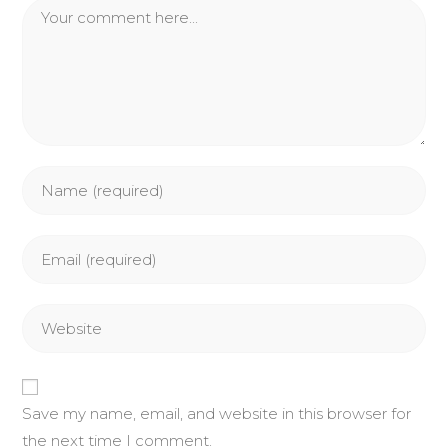
Comment
Enter
your
name
Enter
or
your
username
email
to
Enter
address
comment
your
to
website
comment
URL
Save my name, email, and website in this browser for
(optional)
the next time I comment.